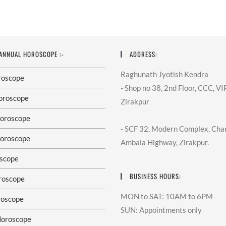
 ANNUAL HOROSCOPE :-
ADDRESS:
Raghunath Jyotish Kendra
roscope
- Shop no 38, 2nd Floor, CCC, V
oroscope
Zirakpur
oroscope
- SCF 32, Modern Complex, Cha
oroscope
Ambala Highway, Zirakpur.
scope
BUSINESS HOURS:
roscope
MON to SAT: 10AM to 6PM
roscope
SUN: Appointments only
Horoscope