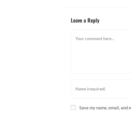
Leave a Reply
Comment
Enter
your
name
or
Save my name, email, and w
username
to
comment