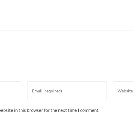
Enter
Enter
your
your
email
website
address
URL
ebsite in this browser for the next time I comment.
to
(optional)
comment