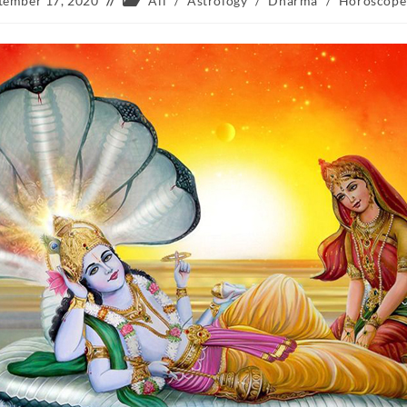
tember 17, 2020
All
/
Astrology
/
Dharma
/
Horoscope
ed:
category: