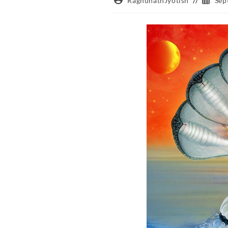
RaghunathJyotish
Sep
author:
publish