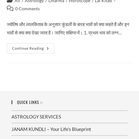
Post
All
/
Astrology
/
Dharma
/
Horoscope
/
Lal Kitab
category:
Post
0 Comments
comments:
ज्योतिष और लालकिताब के अनुसार कुंडली के बारह भावों को क्या कहते हैं और इन
भावों से क्या क्या देखा जाता है। जानिए संक्षिप्त में। 1. प्रथम भाव को लग्न…
कुंडली
Continue Reading
के
किस
भाव
से
क्या
देखते
हैं,
जानिए
QUICK LINKS :-
ASTROLOGY SERVICES
JANAM KUNDLI – Your Life’s Blueprint