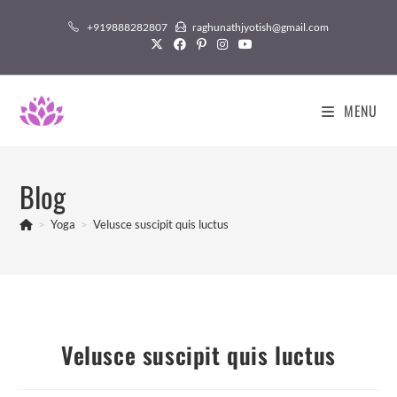
Skip
+919888282807
raghunathjyotish@gmail.com
to
content
MENU
Blog
>
Yoga
>
Velusce suscipit quis luctus
Velusce suscipit quis luctus