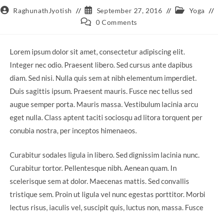
Post
Post
Post
RaghunathJyotish
September 27, 2016
Yoga
author:
published:
category:
Post
0 Comments
comments:
Lorem ipsum dolor sit amet, consectetur adipiscing elit.
Integer nec odio. Praesent libero. Sed cursus ante dapibus
diam. Sed nisi. Nulla quis sem at nibh elementum imperdiet.
Duis sagittis ipsum. Praesent mauris. Fusce nec tellus sed
augue semper porta. Mauris massa. Vestibulum lacinia arcu
eget nulla. Class aptent taciti sociosqu ad litora torquent per
conubia nostra, per inceptos himenaeos.
Curabitur sodales ligula in libero. Sed dignissim lacinia nunc.
Curabitur tortor. Pellentesque nibh. Aenean quam. In
scelerisque sem at dolor. Maecenas mattis. Sed convallis
tristique sem. Proin ut ligula vel nunc egestas porttitor. Morbi
lectus risus, iaculis vel, suscipit quis, luctus non, massa. Fusce