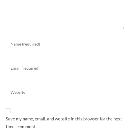
Enter
your
name
or
Enter
username
your
to
email
comment
address
Enter
to
your
comment
website
URL
(optional)
Save my name, email, and website in this browser for the next
time I comment.